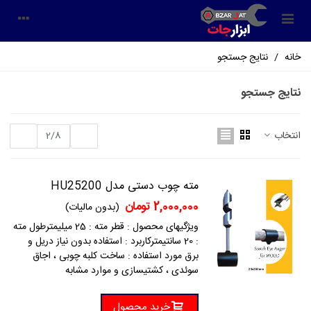
خانه
/
نتایج جستجو
نتایج جستجو
قبلی
بعدی
انتخاب
2/8
مته چوب دستی مدل HU25200
2,000,000 تومان
(بدون مالیات)
ویژگیهای محصول : قطر مته : 25 میلیمترطول مته
: 20 سانتیمترکاربرد : استفاده بدون نیاز دریل و
برق مورد استفاده : ساخت کلبه چوبی ، اجاق
سوئدی ، کشتیسازی و موارد مشابه
خرید محصول