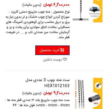
6,200,000 تومان
(بدون مالیات)
نوع محصول : مته چوب مارپیچ دستی کاربرد :
سوراخ کردن انواع چوب خشک و تر بدون نیاز به
برق و دریل مناسب برای کوهنوردی کمپینگ های
مسافرتی ساخت اجاق سوئدی برای پخت و پز و
گرمایش ساخت میز صندلی تاب و .... در طبیعت
قطر مته...
خرید محصول
دوست داشتن
ست مته چوب 3 عددی مدل
HEX1012163
9,200,000 تومان
(بدون مالیات)
ست مته چوب مارپیچ بلند 3 عددی قطر مته ها :
10mm - 12mm - 16mm طول مته ها : 46