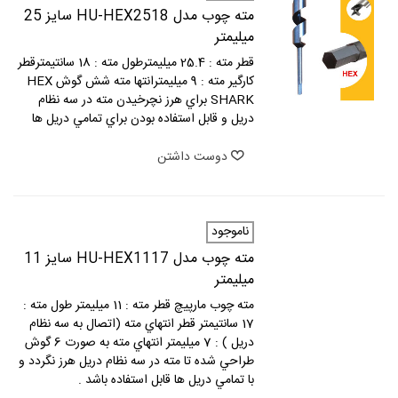
مته چوب مدل HU-HEX2518 سايز 25
ميليمتر
قطر مته : 25.4 ميليمترطول مته : 18 سانتيمترقطر
كارگير مته : 9 ميليمترانتها مته شش گوش HEX
SHARK براي هرز نچرخيدن مته در سه نظام
دريل و قابل استفاده بودن براي تمامي دريل ها
دوست داشتن
ناموجود
مته چوب مدل HU-HEX1117 سايز 11
ميليمتر
مته چوب مارپيچ قطر مته : 11 ميليمتر طول مته :
17 سانتيمتر قطر انتهاي مته (اتصال به سه نظام
دريل ) : 7 ميليمتر انتهاي مته به صورت 6 گوش
طراحي شده تا مته در سه نظام دريل هرز نگردد و
با تمامي دريل ها قابل استفاده باشد .