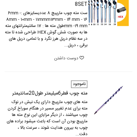
8SET
ست مته چوب مارپيچ 8 عددیسايزهای :6mm -
8mm - 10mm - 11mmm13mm - 14 mm - 16
mm -19 mmطول مته ها : 17 سانتيمترانتهای مته
ها به صورت شش گوش HEX طراحی شده تا مته
در سه نظام دريل هرز نگرد و با تمامی دريل های
برقی ، دريل...
دوست داشتن
ناموجود
مته چوب قطر6میلیمتر طول20سانتیمتر
مته های چوب مارپیچ دارای یک نیش در نوک
مته برای عدم تغییر مسیر در هنگام سوراخ کردن
چوب میباشند ، از دیگر مزایای این نوع مته ها
مارپیچ بودن آن است که باعث میشود براده های
چوب به بیرون هدایت شوند ، سرعت بالا ،
دقت...